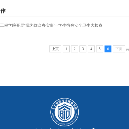
工作
工程学院开展“我为群众办实事”--学生宿舍安全卫生大检查
上页
1
2
3
4
5
6
下页
共