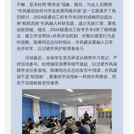
不懈，坚决杜绝“两张皮”现象。随后，与会人员围绕
“作风建设如何与学业发展同频共振”这一主题展开了热
烈研讨。2024级通信工程专升本2班刘成翰同志提出，
将“精简高效”作风融入科研实践，减少无效汇报，聚焦
创新突破。随后，2024级通信工程专升本2班丁晓萌建
议，建立学业帮扶+作风评议机制，对敷衍塞责行为及
时提醒。陈琳同志总结时指出，作风建设要融入日常、
化作经常，以过硬作风护航青春奋斗。
活动最后，全体学生党员承诺从精简学习笔记、严
控活动参与、杜绝铺张浪费等细节做起，以过硬作风保
障学业任务落地。陈琳同志在总结发言中强调，作风建
设不是“软指标”，要像抓学业指标一样抓作风整改，用
实干实绩检验党性修养。